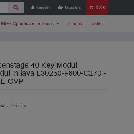
Anmelden
Registrieren
0,00 €
UNIFY OpenScape Business
Zubehör
Aktion
enstage 40 Key Modul
dul in lava L30250-F600-C170 -
E OVP
30250-F600-C170