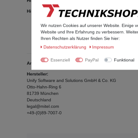
Hinweis: Passt für Siemens Unify Openstage 40 Tel
Hinweis: Je nach Verfügbarkeit liefern wir das Modu
Wir nutzen Cookies auf unserer Website. Einige v
Website und Ihre Erfahrung zu verbessern. Weit
Ihren Rechten als Nutzer finden Sie hier:
Daten­schutz­erklärung
Impressum
Essenziell
PayPal
Funktional
Angaben zur Produktsicherheit
Hersteller:
Unify Software and Solutions GmbH & Co. KG
Otto-Hahn-Ring
6
81739
München
Deutschland
legal@mitel.com
+49-(0)89-7007-0