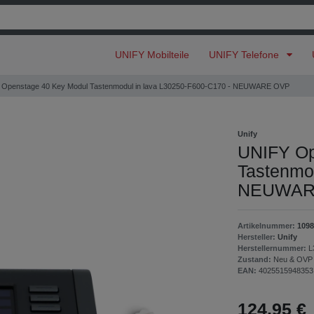
UNIFY Mobilteile
UNIFY Telefone
Openstage 40 Key Modul Tastenmodul in lava L30250-F600-C170 - NEUWARE OVP
Unify
UNIFY Op
Tastenmo
NEUWAR
Artikelnummer:
1098
Hersteller:
Unify
Herstellernummer:
L
Zustand:
Neu & OVP
EAN:
4025515948353
124,95 €