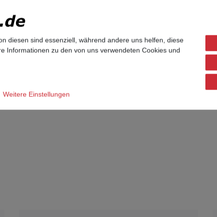
efone und baugleiche Telekom Octophon F640 Telefone.
l mit Siemens- oder Unify-Branding. Das Tastenmodul selbst ist j
on diesen sind essenziell, während andere uns helfen, diese
ere Informationen zu den von uns verwendeten Cookies und
Weitere Einstellungen