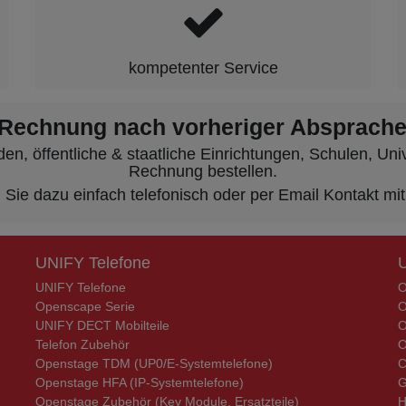
kompetenter Service
 Rechnung nach vorheriger Absprache
, öffentliche & staatliche Einrichtungen, Schulen, Unive
Rechnung bestellen.
ie dazu einfach telefonisch oder per Email Kontakt mit
UNIFY Telefone
UNIFY Telefone
O
Openscape Serie
O
UNIFY DECT Mobilteile
O
Telefon Zubehör
O
Openstage TDM (UP0/E-Systemtelefone)
C
Openstage HFA (IP-Systemtelefone)
G
Openstage Zubehör (Key Module, Ersatzteile)
H