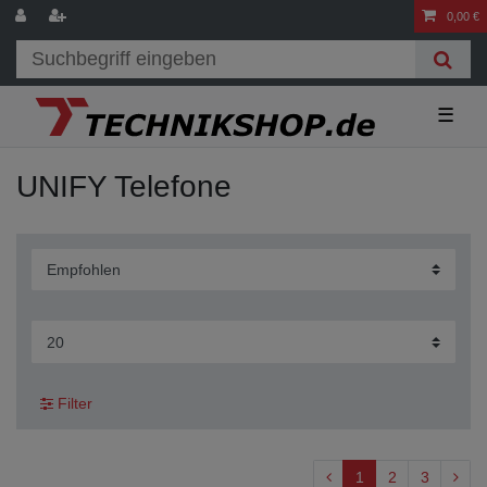
0,00 €
☰
UNIFY Telefone
Filter
1
2
3