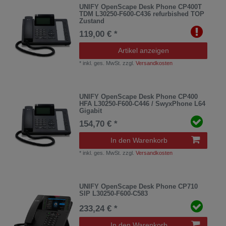
UNIFY OpenScape Desk Phone CP400T
TDM L30250-F600-C436 refurbished TOP
Zustand
119,00 € *
Artikel anzeigen
*
inkl. ges. MwSt.
zzgl.
Versandkosten
UNIFY OpenScape Desk Phone CP400
HFA L30250-F600-C446 / SwyxPhone L64
Gigabit
154,70 € *
In den Warenkorb
*
inkl. ges. MwSt.
zzgl.
Versandkosten
UNIFY OpenScape Desk Phone CP710
SIP L30250-F600-C583
233,24 € *
In den Warenkorb