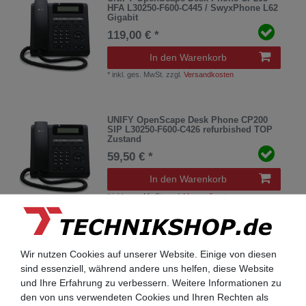
HFA L30250-F600-C445 / SwyxPhone L62
Gigabit
119,00 € *
In den Warenkorb
*
inkl. ges. MwSt.
zzgl.
Versandkosten
UNIFY OpenScape Desk Phone CP200
SIP L30250-F600-C426 refurbished TOP
Zustand
59,50 € *
In den Warenkorb
*
inkl. ges. MwSt.
zzgl.
Versandkosten
UNIFY OpenScape Desk Phone IP35G
HFA L30250-F600-C295 refurbished TOP
Wir nutzen Cookies auf unserer Website. Einige von diesen
Zustand
sind essenziell, während andere uns helfen, diese Website
113,05 € *
und Ihre Erfahrung zu verbessern. Weitere Informationen zu
den von uns verwendeten Cookies und Ihren Rechten als
In den Warenkorb