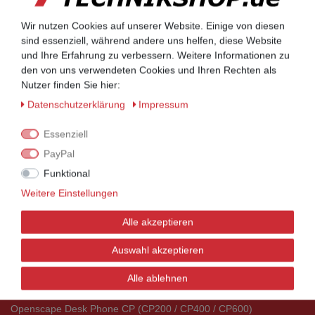
UNIFY Mobilteile
Wir nutzen Cookies auf unserer Website. Einige von diesen
UNIFY Mobilteile
sind essenziell, während andere uns helfen, diese Website
und Ihre Erfahrung zu verbessern. Weitere Informationen zu
den von uns verwendeten Cookies und Ihren Rechten als
Telefonkabel / Zubehör
Nutzer finden Sie hier:
Telefonkabel / Zubehör
Daten­schutz­erklärung
Impressum
Essenziell
Aktionsware
PayPal
Aktionsware
Funktional
UNIFY Telefone
Weitere Einstellungen
UNIFY Telefone
Openscape Serie
Alle akzeptieren
UNIFY DECT Mobilteile
Telefon Zubehör
Auswahl akzeptieren
Openstage TDM (UP0/E-Systemtelefone)
Alle ablehnen
Openstage HFA (IP-Systemtelefone)
Openstage Zubehör (Key Module, Ersatzteile)
Openscape Desk Phone CP (CP200 / CP400 / CP600)