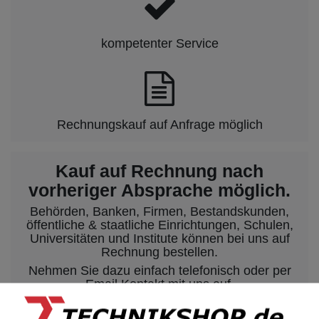
kompetenter Service
Rechnungskauf auf Anfrage möglich
Kauf auf Rechnung nach
vorheriger Absprache möglich.
Behörden, Banken, Firmen, Bestandskunden,
öffentliche & staatliche Einrichtungen, Schulen,
Universitäten und Institute können bei uns auf
Rechnung bestellen.
Nehmen Sie dazu einfach telefonisch oder per
Email Kontakt mit uns auf.