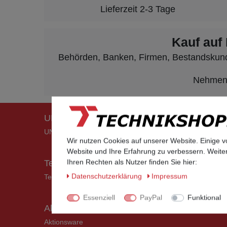
Lieferzeit 2-3 Tage
Kauf auf
Behörden, Banken, Firmen, Bestandskunden
Nehmen S
UNIFY Mobilteile
UNIFY Mobilteile
Wir nutzen Cookies auf unserer Website. Einige v
Website und Ihre Erfahrung zu verbessern. Weit
Ihren Rechten als Nutzer finden Sie hier:
Telefonkabel / Zubehör
Daten­schutz­erklärung
Impressum
Telefonkabel / Zubehör
Essenziell
PayPal
Funktional
Aktionsware
Aktionsware