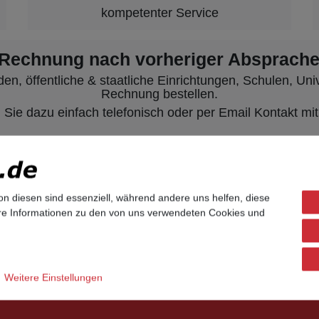
kompetenter Service
 Rechnung nach vorheriger Absprache
, öffentliche & staatliche Einrichtungen, Schulen, Unive
Rechnung bestellen.
ie dazu einfach telefonisch oder per Email Kontakt mit
UNIFY Telefone
UNIFY Telefone
O
on diesen sind essenziell, während andere uns helfen, diese
Openscape Serie
O
ere Informationen zu den von uns verwendeten Cookies und
UNIFY DECT Mobilteile
O
Telefon Zubehör
O
Openstage TDM (UP0/E-Systemtelefone)
C
Openstage HFA (IP-Systemtelefone)
G
Openstage Zubehör (Key Module, Ersatzteile)
H
Weitere Einstellungen
Openscape Desk Phone CP (CP200 / CP400 / CP600)