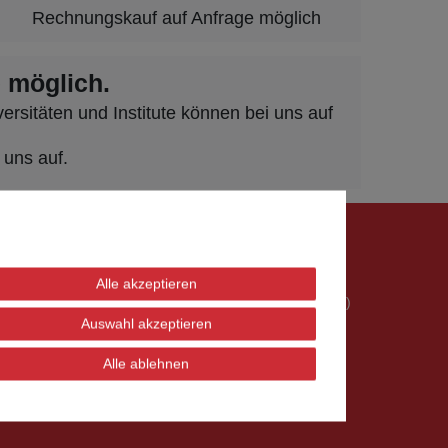
Rechnungskauf auf Anfrage möglich
 möglich.
rsitäten und Institute können bei uns auf
 uns auf.
UNIFY OpenScape Business
penScape Business X1
penScape Business X3W & X5W (Wandmontage)
Alle akzeptieren
penScape Business X3R & X5R (Rackmontage 19 Zoll)
penScape Business X8 (Stand & Rack)
Auswahl akzeptieren
ordless Basisstationen für OpenScape Business
Alle ablehnen
eräte / Adapter für OpenScape Business
VT und Systemverkabelung / Baugruppenkabel