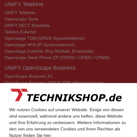
UNIFY Telefone
UNIFY Telefone
Openscape Serie
UNIFY DECT Mobilteile
Telefon Zubehör
Openstage TDM (UP0/E-Systemtelefone)
Openstage HFA (IP-Systemtelefone)
Openstage Zubehör (Key Module, Ersatzteile)
Openscape Desk Phone CP (CP200 / CP400 / CP600)
UNIFY OpenScape Business
OpenScape Business X1
OpenScape Business X3W & X5W (Wandmontage)
OpenScape Business X3R & X5R (Rackmontage 19 Zoll)
OpenScape Business X8 (Stand & Rack)
Cordless Basisstationen für OpenScape Business
Geräte / Adapter für OpenScape Business
Wir nutzen Cookies auf unserer Website. Einige von diesen
HVT und Systemverkabelung / Baugruppenkabel
sind essenziell, während andere uns helfen, diese Website
und Ihre Erfahrung zu verbessern. Weitere Informationen zu
den von uns verwendeten Cookies und Ihren Rechten als
Kontakt
Nutzer finden Sie hier: