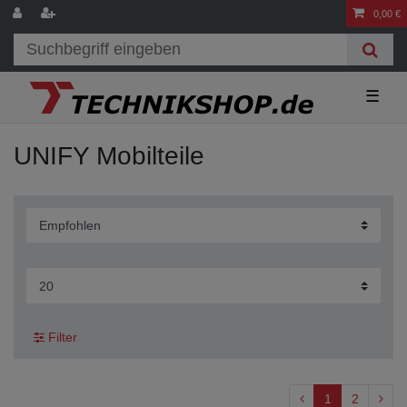
0,00 €
☰
UNIFY Mobilteile
Filter
1
2