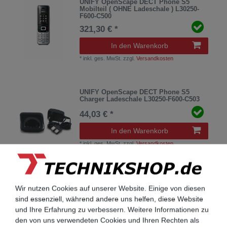
UNIFY OpenScape DECT Phone S5
Mobilteil ( OHNE Ladeschale ) L30250-
F600-C500
321,30 € *
In den Warenkorb
*
inkl. ges. MwSt.
zzgl.
Versandkosten
UNIFY OpenScape DECT Phone S5
Charger Ladeschale L30250-F600-C503
44,03 € *
In den Warenkorb
*
inkl. ges. MwSt.
zzgl.
Versandkosten
UNIFY Openstage M3 Professional
Mobilteil OHNE Ladeschale L30250-F600-
Wir nutzen Cookies auf unserer Website. Einige von diesen
C400
sind essenziell, während andere uns helfen, diese Website
345,10 € *
und Ihre Erfahrung zu verbessern. Weitere Informationen zu
den von uns verwendeten Cookies und Ihren Rechten als
In den Warenkorb