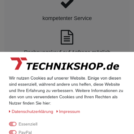
kompetenter Service
Rechnungskauf auf Anfrage möglich
Kauf auf Rechnung nach
Wir nutzen Cookies auf unserer Website. Einige von diesen
vorheriger Absprache möglich.
sind essenziell, während andere uns helfen, diese Website
Behörden, Banken, Firmen, Bestandskunden,
und Ihre Erfahrung zu verbessern. Weitere Informationen zu
öffentliche & staatliche Einrichtungen, Schulen,
den von uns verwendeten Cookies und Ihren Rechten als
Universitäten und Institute können bei uns auf
Nutzer finden Sie hier:
Rechnung bestellen.
Daten­schutz­erklärung
Impressum
Nehmen Sie dazu einfach telefonisch oder per
Email Kontakt mit uns auf.
Essenziell
PayPal