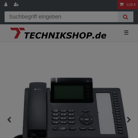
0,00 €
☰