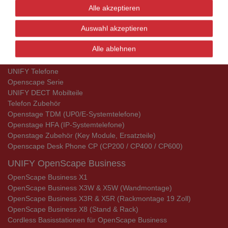
Alle akzeptieren
Aktionsware
Auswahl akzeptieren
Aktionsware
Alle ablehnen
UNIFY Telefone
UNIFY Telefone
Openscape Serie
UNIFY DECT Mobilteile
Telefon Zubehör
Openstage TDM (UP0/E-Systemtelefone)
Openstage HFA (IP-Systemtelefone)
Openstage Zubehör (Key Module, Ersatzteile)
Openscape Desk Phone CP (CP200 / CP400 / CP600)
UNIFY OpenScape Business
OpenScape Business X1
OpenScape Business X3W & X5W (Wandmontage)
OpenScape Business X3R & X5R (Rackmontage 19 Zoll)
OpenScape Business X8 (Stand & Rack)
Cordless Basisstationen für OpenScape Business