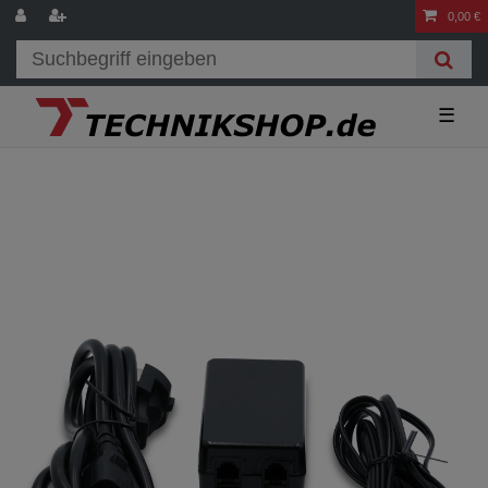
0,00 €
☰