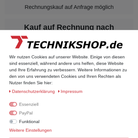
Rechnungskauf auf Anfrage möglich
Kauf auf Rechnung nach
vorheriger Absprache möglich.
Behörden, Banken, Firmen, Bestandskunden,
öffentliche & staatliche Einrichtungen, Schulen,
Universitäten und Institute können bei uns auf
Wir nutzen Cookies auf unserer Website. Einige von diesen
Rechnung bestellen.
sind essenziell, während andere uns helfen, diese Website
Nehmen Sie dazu einfach telefonisch oder per
und Ihre Erfahrung zu verbessern. Weitere Informationen zu
Email Kontakt mit uns auf.
den von uns verwendeten Cookies und Ihren Rechten als
Nutzer finden Sie hier:
Daten­schutz­erklärung
Impressum
UNIFY Mobilteile
Essenziell
UNIFY Mobilteile
PayPal
Funktional
Telefonkabel / Zubehör
Weitere Einstellungen
Telefonkabel / Zubehör