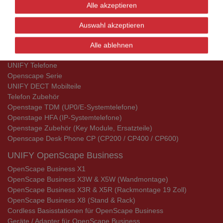
Alle akzeptieren
Aktionsware
Auswahl akzeptieren
Aktionsware
Alle ablehnen
UNIFY Telefone
UNIFY Telefone
Openscape Serie
UNIFY DECT Mobilteile
Telefon Zubehör
Openstage TDM (UP0/E-Systemtelefone)
Openstage HFA (IP-Systemtelefone)
Openstage Zubehör (Key Module, Ersatzteile)
Openscape Desk Phone CP (CP200 / CP400 / CP600)
UNIFY OpenScape Business
OpenScape Business X1
OpenScape Business X3W & X5W (Wandmontage)
OpenScape Business X3R & X5R (Rackmontage 19 Zoll)
OpenScape Business X8 (Stand & Rack)
Cordless Basisstationen für OpenScape Business
Geräte / Adapter für OpenScape Business