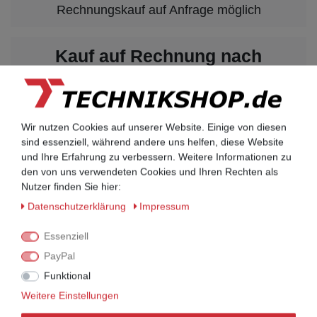
Rechnungskauf auf Anfrage möglich
Kauf auf Rechnung nach
vorheriger Absprache möglich.
Behörden, Banken, Firmen, Bestandskunden,
öffentliche & staatliche Einrichtungen, Schulen,
Universitäten und Institute können bei uns auf
Wir nutzen Cookies auf unserer Website. Einige von diesen
Rechnung bestellen.
sind essenziell, während andere uns helfen, diese Website
Nehmen Sie dazu einfach telefonisch oder per
und Ihre Erfahrung zu verbessern. Weitere Informationen zu
Email Kontakt mit uns auf.
den von uns verwendeten Cookies und Ihren Rechten als
Nutzer finden Sie hier:
Daten­schutz­erklärung
Impressum
UNIFY Mobilteile
Essenziell
UNIFY Mobilteile
PayPal
Funktional
Telefonkabel / Zubehör
Weitere Einstellungen
Telefonkabel / Zubehör