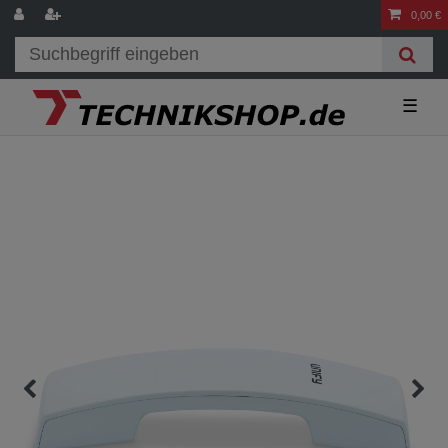
0,00 €
☰