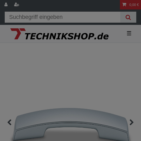
0,00 €
☰