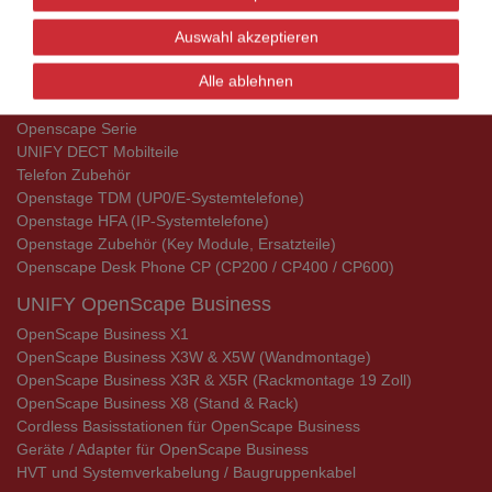
Aktionsware
Auswahl akzeptieren
Aktionsware
UNIFY Telefone
Alle ablehnen
UNIFY Telefone
Openscape Serie
UNIFY DECT Mobilteile
Telefon Zubehör
Openstage TDM (UP0/E-Systemtelefone)
Openstage HFA (IP-Systemtelefone)
Openstage Zubehör (Key Module, Ersatzteile)
Openscape Desk Phone CP (CP200 / CP400 / CP600)
UNIFY OpenScape Business
OpenScape Business X1
OpenScape Business X3W & X5W (Wandmontage)
OpenScape Business X3R & X5R (Rackmontage 19 Zoll)
OpenScape Business X8 (Stand & Rack)
Cordless Basisstationen für OpenScape Business
Geräte / Adapter für OpenScape Business
HVT und Systemverkabelung / Baugruppenkabel