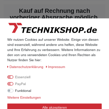
Kauf auf Rechnung nach
vorheriger Absprache möglich.
Behörden, Banken, Firmen, Bestandskunden,
öffentliche & staatliche Einrichtungen, Schulen,
Universitäten und Institute können bei uns auf
Rechnung bestellen.
Wir nutzen Cookies auf unserer Website. Einige von diesen
Nehmen Sie dazu einfach telefonisch oder per
sind essenziell, während andere uns helfen, diese Website
Email Kontakt mit uns auf.
und Ihre Erfahrung zu verbessern. Weitere Informationen zu
den von uns verwendeten Cookies und Ihren Rechten als
Nutzer finden Sie hier:
Daten­schutz­erklärung
Impressum
UNIFY Mobilteile
UNIFY Mobilteile
Essenziell
PayPal
Telefonkabel / Zubehör
Funktional
Telefonkabel / Zubehör
Weitere Einstellungen
Alle akzeptieren