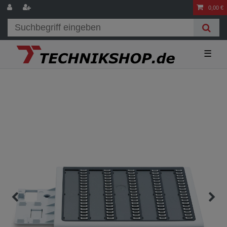
0,00 €
☰