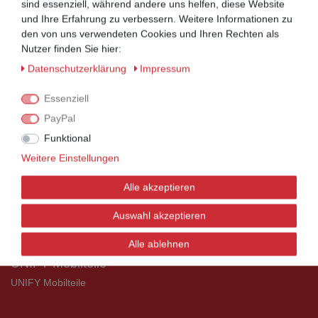
sind essenziell, während andere uns helfen, diese Website
und Ihre Erfahrung zu verbessern. Weitere Informationen zu
den von uns verwendeten Cookies und Ihren Rechten als
Nutzer finden Sie hier:
Rechnungskauf auf Anfrage möglich
Daten­schutz­erklärung
Impressum
Kauf auf Rechnung nach
Essenziell
vorheriger Absprache möglich.
PayPal
Behörden, Banken, Firmen, Bestandskunden,
Funktional
öffentliche & staatliche Einrichtungen, Schulen,
Weitere Einstellungen
Universitäten und Institute können bei uns auf
Rechnung bestellen.
Alle akzeptieren
Nehmen Sie dazu einfach telefonisch oder per
Email Kontakt mit uns auf.
Auswahl akzeptieren
Alle ablehnen
UNIFY Mobilteile
UNIFY Mobilteile