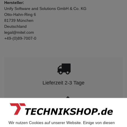
Hersteller:
Unify Software and Solutions GmbH & Co. KG
Otto-Hahn-Ring
6
81739
München
Deutschland
legal@mitel.com
+49-(0)89-7007-0
Lieferzeit 2-3 Tage
kompetenter Service
Wir nutzen Cookies auf unserer Website. Einige von diesen