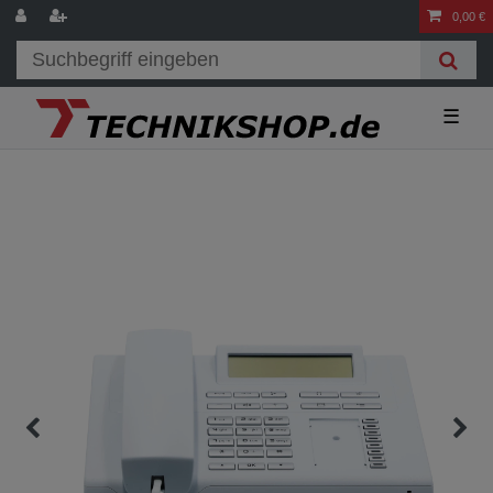
0,00 €
☰