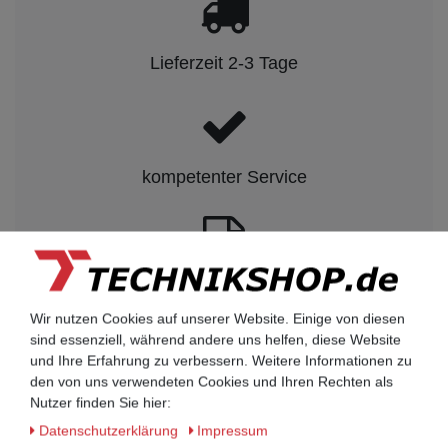
Lieferzeit 2-3 Tage
kompetenter Service
Rechnungskauf auf Anfrage möglich
Wir nutzen Cookies auf unserer Website. Einige von diesen
sind essenziell, während andere uns helfen, diese Website
Kauf auf Rechnung nach
und Ihre Erfahrung zu verbessern. Weitere Informationen zu
vorheriger Absprache möglich.
den von uns verwendeten Cookies und Ihren Rechten als
Nutzer finden Sie hier:
Behörden, Banken, Firmen, Bestandskunden,
öffentliche & staatliche Einrichtungen, Schulen,
Daten­schutz­erklärung
Impressum