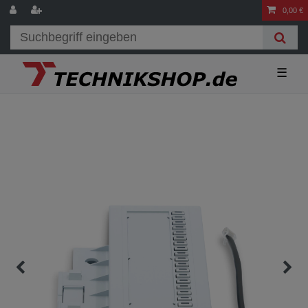
0,00 €
☰