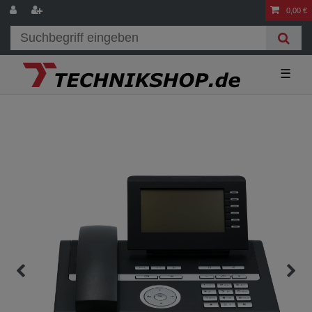
0,00 €
☰