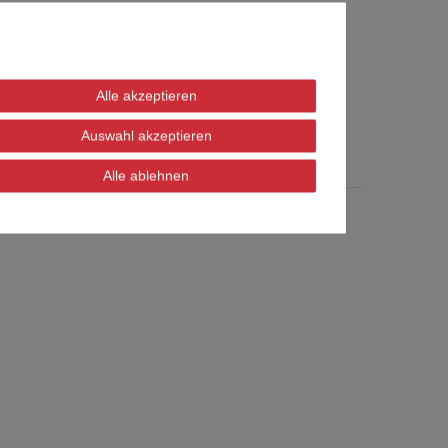
123456 und im Standard ist DHCP aktiv.
t jedoch immer dasselbe.
Alle akzeptieren
Auswahl akzeptieren
Alle ablehnen