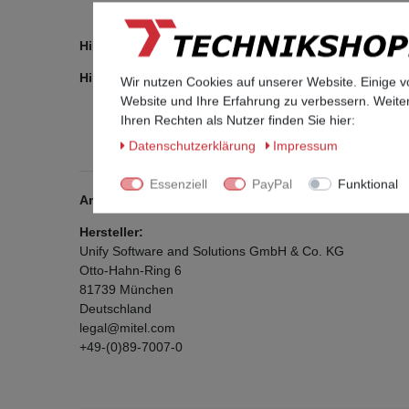
Hinweis: Das Telefon wird vor Auslieferung auf Werk
Hinweis: Je nach Verfügbarkeit liefern wir das Telef
Wir nutzen Cookies auf unserer Website. Einige v
Website und Ihre Erfahrung zu verbessern. Weit
Ihren Rechten als Nutzer finden Sie hier:
Daten­schutz­erklärung
Impressum
Essenziell
PayPal
Funktional
Angaben zur Produktsicherheit
Hersteller:
Unify Software and Solutions GmbH & Co. KG
Otto-Hahn-Ring
6
81739
München
Deutschland
legal@mitel.com
+49-(0)89-7007-0