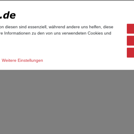
seinstellungen zurück gesetzt, das Administratorpasswort lautet 
on mit Siemens- oder Unify-Branding. Das Telefonmodell selbst is
on diesen sind essenziell, während andere uns helfen, diese
ere Informationen zu den von uns verwendeten Cookies und
Weitere Einstellungen