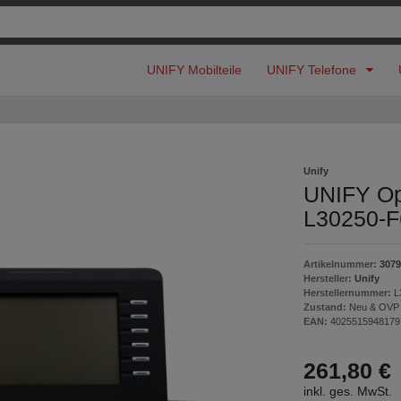
UNIFY Mobilteile
UNIFY Telefone
Unify
UNIFY Op
L30250-
Artikelnummer:
3079
Hersteller:
Unify
Herstellernummer:
L
Zustand:
Neu & OVP
EAN:
4025515948179
261,80 €
inkl. ges. MwSt.