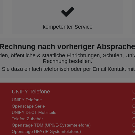
kompetenter Service
 Rechnung nach vorheriger Absprache
, öffentliche & staatliche Einrichtungen, Schulen, Unive
Rechnung bestellen.
ie dazu einfach telefonisch oder per Email Kontakt mit
UNIFY Telefone
UNIFY Telefone
O
Openscape Serie
O
UNIFY DECT Mobilteile
O
Telefon Zubehör
O
Openstage TDM (UP0/E-Systemtelefone)
C
Openstage HFA (IP-Systemtelefone)
G