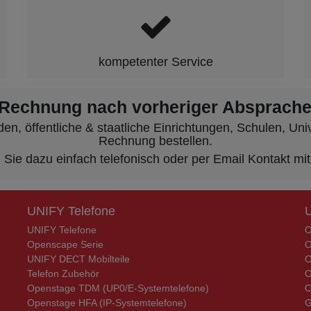
kompetenter Service
 Rechnung nach vorheriger Absprache
, öffentliche & staatliche Einrichtungen, Schulen, Unive
Rechnung bestellen.
ie dazu einfach telefonisch oder per Email Kontakt mit
UNIFY Telefone
UNIFY Telefone
O
Openscape Serie
O
UNIFY DECT Mobilteile
O
Telefon Zubehör
O
Openstage TDM (UP0/E-Systemtelefone)
C
Openstage HFA (IP-Systemtelefone)
G