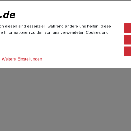
seinstellungen zurück gesetzt, das Administratorpasswort lautet 
on mit Siemens- oder Unify-Branding. Das Telefonmodell selbst is
on diesen sind essenziell, während andere uns helfen, diese
ere Informationen zu den von uns verwendeten Cookies und
Weitere Einstellungen