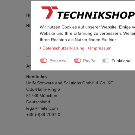
Hinweis: Das Telefon wird vor Auslieferung auf Werk
Hinweis: Je nach Verfügbarkeit liefern wir das Telef
Wir nutzen Cookies auf unserer Website. Einige v
Website und Ihre Erfahrung zu verbessern. Weit
Ihren Rechten als Nutzer finden Sie hier:
Daten­schutz­erklärung
Impressum
Essenziell
PayPal
Funktional
Angaben zur Produktsicherheit
Hersteller:
Unify Software and Solutions GmbH & Co. KG
Otto-Hahn-Ring
6
81739
München
Deutschland
legal@mitel.com
+49-(0)89-7007-0