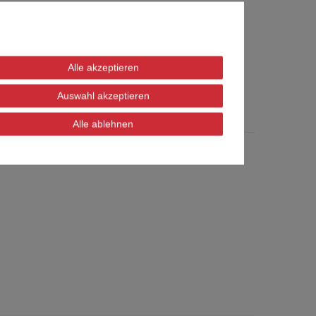
123456 und im Standard ist DHCP aktiv.
t jedoch immer dasselbe.
Alle akzeptieren
Auswahl akzeptieren
Alle ablehnen