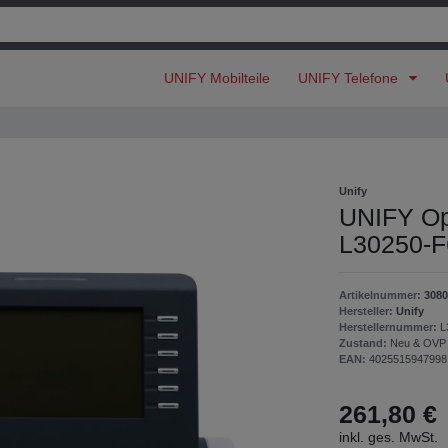
UNIFY Mobilteile
UNIFY Telefone
Unify
UNIFY Ope
L30250-
Artikelnummer:
3080
Hersteller:
Unify
Herstellernummer:
L
Zustand:
Neu & OVP
EAN:
4025515947998
261,80 €
inkl. ges. MwSt.