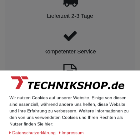
Lieferzeit 2-3 Tage
kompetenter Service
Rechnungskauf auf Anfrage möglich
Wir nutzen Cookies auf unserer Website. Einige von diesen
sind essenziell, während andere uns helfen, diese Website
Kauf auf Rechnung nach
und Ihre Erfahrung zu verbessern. Weitere Informationen zu
vorheriger Absprache möglich.
den von uns verwendeten Cookies und Ihren Rechten als
Nutzer finden Sie hier:
Behörden, Banken, Firmen, Bestandskunden,
öffentliche & staatliche Einrichtungen, Schulen,
Daten­schutz­erklärung
Impressum
Universitäten und Institute können bei uns auf