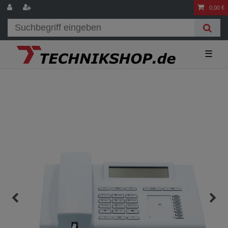
0,00 €
☰