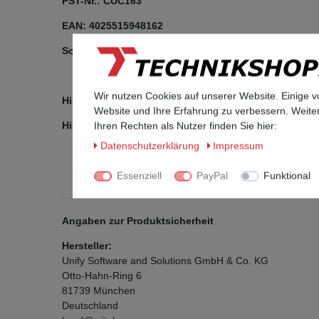
PST-Nr.: CUC163
EAN: 4025515948162
Softwarestand: SIP V3 R5.8.0
Wir nutzen Cookies auf unserer Website. Einige v
Hinweis: Das Telefon wird vor Auslieferung auf Werk
Website und Ihre Erfahrung zu verbessern. Weit
Hinweis: Je nach Verfügbarkeit liefern wir das Telef
Ihren Rechten als Nutzer finden Sie hier:
Daten­schutz­erklärung
Impressum
Essenziell
PayPal
Funktional
Angaben zur Produktsicherheit
Hersteller:
Unify Software and Solutions GmbH & Co. KG
Otto-Hahn-Ring
6
81739
München
Deutschland