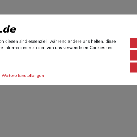
on diesen sind essenziell, während andere uns helfen, diese
seinstellungen zurück gesetzt, das Administratorpasswort lautet 
ere Informationen zu den von uns verwendeten Cookies und
on mit Siemens- oder Unify-Branding. Das Telefonmodell selbst is
Weitere Einstellungen