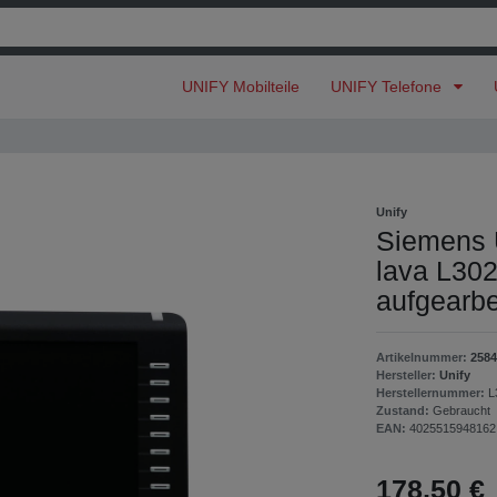
UNIFY Mobilteile
UNIFY Telefone
Unify
Siemens 
lava L30
aufgearbe
Artikelnummer:
2584
Hersteller:
Unify
Herstellernummer:
L
Zustand:
Gebraucht
EAN:
4025515948162
178,50 €