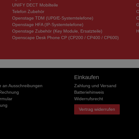
UNIFY DECT Mobilteile
O
Telefon Zubehör
O
Openstage TDM (UP0/E-Systemtelefone)
C
Openstage HFA (IP-Systemtelefone)
G
Openstage Zubehör (Key Module, Ersatzteile)
H
Openscape Desk Phone CP (CP200 / CP400 / CP600)
Einkaufen
e an Ausschreibungen
Zahlung und Versand
 Rechnung
Batteriehinweis
rmular
Widerrufs­recht
rung
Vertrag widerrufen