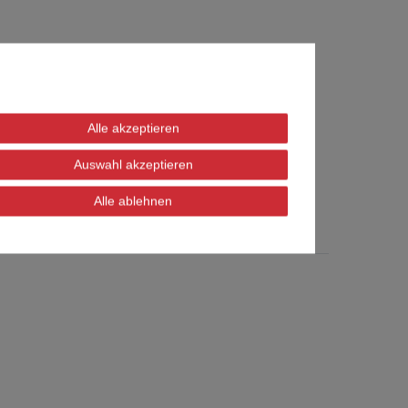
Alle akzeptieren
123456 und im Standard ist DHCP aktiv.
t jedoch immer dasselbe.
Auswahl akzeptieren
Alle ablehnen