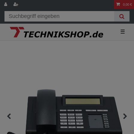
0,00 €
☰