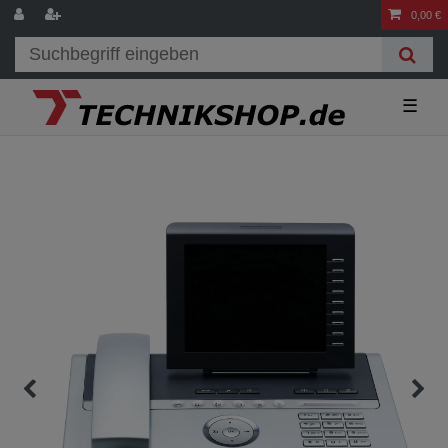
0,00 €
☰