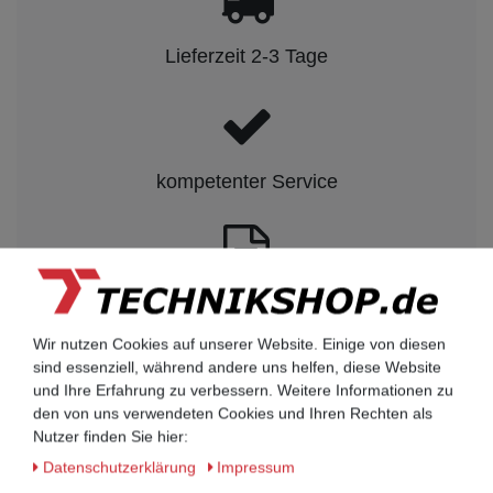
Lieferzeit 2-3 Tage
kompetenter Service
Rechnungskauf auf Anfrage möglich
Wir nutzen Cookies auf unserer Website. Einige von diesen
sind essenziell, während andere uns helfen, diese Website
Kauf auf Rechnung nach
und Ihre Erfahrung zu verbessern. Weitere Informationen zu
vorheriger Absprache möglich.
den von uns verwendeten Cookies und Ihren Rechten als
Nutzer finden Sie hier:
Behörden, Banken, Firmen, Bestandskunden,
öffentliche & staatliche Einrichtungen, Schulen,
Daten­schutz­erklärung
Impressum
Universitäten und Institute können bei uns auf