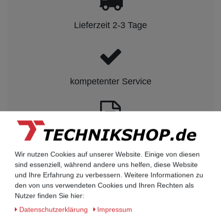
Lieferzeit 2-3 Tage
kompetenter Service
Rechnungskauf auf Anfrage möglich
Wir nutzen Cookies auf unserer Website. Einige von diesen
sind essenziell, während andere uns helfen, diese Website
Kauf auf Rechnung nach
und Ihre Erfahrung zu verbessern. Weitere Informationen zu
vorheriger Absprache möglich.
den von uns verwendeten Cookies und Ihren Rechten als
Nutzer finden Sie hier:
Behörden, Banken, Firmen, Bestandskunden,
öffentliche & staatliche Einrichtungen, Schulen,
Daten­schutz­erklärung
Impressum
Universitäten und Institute können bei uns auf