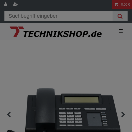
0,00 €
☰