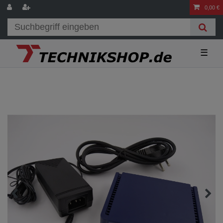
0,00 €
☰