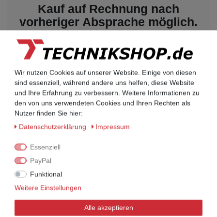
Kauf auf Rechnung nach
vorheriger Absprache möglich.
Behörden, Banken, Firmen, Bestandskunden,
öffentliche & staatliche Einrichtungen, Schulen,
Universitäten und Institute können bei uns auf
Rechnung bestellen.
Wir nutzen Cookies auf unserer Website. Einige von diesen
Nehmen Sie dazu einfach telefonisch oder per
sind essenziell, während andere uns helfen, diese Website
Email Kontakt mit uns auf.
und Ihre Erfahrung zu verbessern. Weitere Informationen zu
den von uns verwendeten Cookies und Ihren Rechten als
Nutzer finden Sie hier:
UNIFY Mobilteile
Daten­schutz­erklärung
Impressum
UNIFY Mobilteile
Essenziell
PayPal
Telefonkabel / Zubehör
Funktional
Telefonkabel / Zubehör
Weitere Einstellungen
Aktionsware
Alle akzeptieren