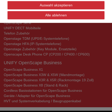
Aktionsware
Auswahl akzeptieren
UNIFY Telefone
Alle ablehnen
UNIFY Telefone
Openscape Serie
UNIFY DECT Mobilteile
Telefon Zubehör
Openstage TDM (UP0/E-Systemtelefone)
Openstage HFA (IP-Systemtelefone)
Openstage Zubehör (Key Module, Ersatzteile)
Openscape Desk Phone CP (CP200 / CP400 / CP600)
UNIFY OpenScape Business
OpenScape Business X1
OpenScape Business X3W & X5W (Wandmontage)
OpenScape Business X3R & X5R (Rackmontage 19 Zoll)
OpenScape Business X8 (Stand & Rack)
Cordless Basisstationen für OpenScape Business
Geräte / Adapter für OpenScape Business
HVT und Systemverkabelung / Baugruppenkabel