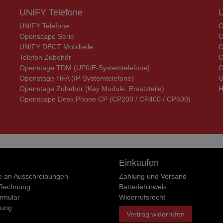
UNIFY Telefone
UNIFY Telefone
O
Openscape Serie
O
UNIFY DECT Mobilteile
O
Telefon Zubehör
O
Openstage TDM (UP0/E-Systemtelefone)
C
Openstage HFA (IP-Systemtelefone)
G
Openstage Zubehör (Key Module, Ersatzteile)
H
Openscape Desk Phone CP (CP200 / CP400 / CP600)
Einkaufen
e an Ausschreibungen
Zahlung und Versand
 Rechnung
Batteriehinweis
rmular
Widerrufs­recht
rung
Vertrag widerrufen