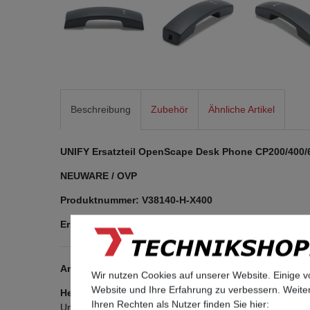
Beschreibung
Zubehör
Ähnliche Artikel
UNIFY Ersatzteil OpenScape Desk Phone CP200/400/
NEUWARE / OVP
Produktnummer: V38140-H-X400
Ersatzteil für Unify CP200 CP400 CP600 CP700 passe
Angaben zur Produktsicherheit
Wir nutzen Cookies auf unserer Website. Einige v
Website und Ihre Erfahrung zu verbessern. Weit
Hersteller:
Ihren Rechten als Nutzer finden Sie hier:
Unify Software and Solutions GmbH & Co. KG