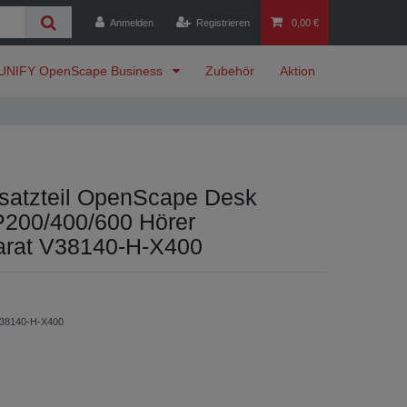
Anmelden
Registrieren
0,00 €
UNIFY OpenScape Business
Zubehör
Aktion
satzteil OpenScape Desk
200/400/600 Hörer
rat V38140-H-X400
38140-H-X400