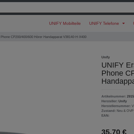
UNIFY Mobilteile
UNIFY Telefone
k Phone CP200/400/600 Hörer Handapparat V38140-H-X400
Unify
UNIFY Er
Phone CP
Handappa
Artikelnummer:
2915
Hersteller:
Unify
Herstellernummer:
V
Zustand:
Neu & OVP
EAN:
35,70 €