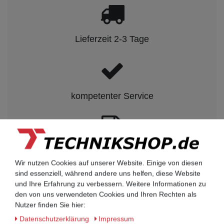
Lieferzeit 2-3 Tage
kompetenter Service
Rechnungskauf auf Anfrage möglich
Wir nutzen Cookies auf unserer Website. Einige von diesen
sind essenziell, während andere uns helfen, diese Website
Kauf auf Rechnung nach
und Ihre Erfahrung zu verbessern. Weitere Informationen zu
den von uns verwendeten Cookies und Ihren Rechten als
vorheriger Absprache möglich.
Nutzer finden Sie hier:
Behörden, Banken, Firmen, Bestandskunden,
Daten­schutz­erklärung
Impressum
öffentliche & staatliche Einrichtungen, Schulen,