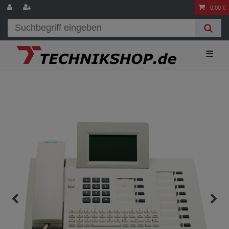
0,00 €
☰