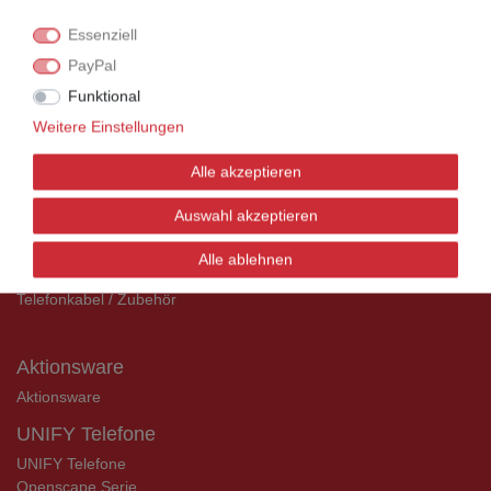
Universitäten und Institute können bei uns auf
Essenziell
Rechnung bestellen.
PayPal
Nehmen Sie dazu einfach telefonisch oder per
Email Kontakt mit uns auf.
Funktional
Weitere Einstellungen
UNIFY Mobilteile
Alle akzeptieren
UNIFY Mobilteile
Auswahl akzeptieren
Alle ablehnen
Telefonkabel / Zubehör
Telefonkabel / Zubehör
Aktionsware
Aktionsware
UNIFY Telefone
UNIFY Telefone
Openscape Serie