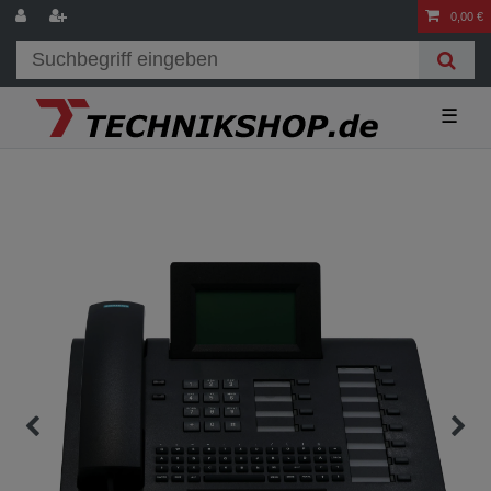
0,00 €
☰