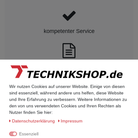
kompetenter Service
Rechnungskauf auf Anfrage möglich
Kauf auf Rechnung nach
Wir nutzen Cookies auf unserer Website. Einige von diesen
vorheriger Absprache möglich.
sind essenziell, während andere uns helfen, diese Website
und Ihre Erfahrung zu verbessern. Weitere Informationen zu
Behörden, Banken, Firmen, Bestandskunden,
den von uns verwendeten Cookies und Ihren Rechten als
öffentliche & staatliche Einrichtungen, Schulen,
Nutzer finden Sie hier:
Universitäten und Institute können bei uns auf
Rechnung bestellen.
Daten­schutz­erklärung
Impressum
Nehmen Sie dazu einfach telefonisch oder per
Essenziell
Email Kontakt mit uns auf.