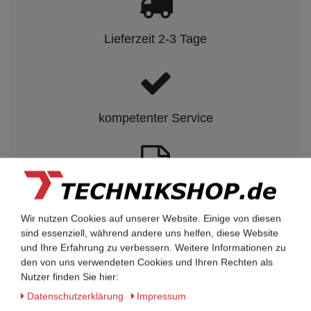
Lieferzeit 2-3 Tage
kompetenter Service
Rechnungskauf auf Anfrage möglich
Wir nutzen Cookies auf unserer Website. Einige von diesen
sind essenziell, während andere uns helfen, diese Website
Kauf auf Rechnung nach
und Ihre Erfahrung zu verbessern. Weitere Informationen zu
vorheriger Absprache möglich.
den von uns verwendeten Cookies und Ihren Rechten als
Nutzer finden Sie hier:
Behörden, Banken, Firmen, Bestandskunden,
öffentliche & staatliche Einrichtungen, Schulen,
Daten­schutz­erklärung
Impressum
Universitäten und Institute können bei uns auf