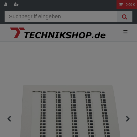
0,00 €
☰