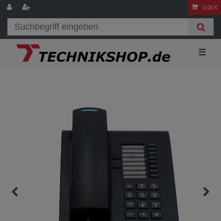
0,00 €
☰