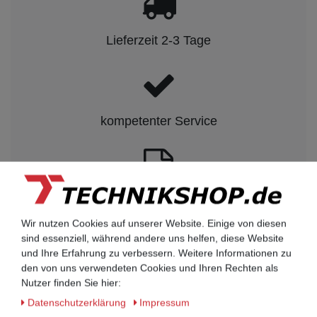
Lieferzeit 2-3 Tage
kompetenter Service
Rechnungskauf auf Anfrage möglich
Wir nutzen Cookies auf unserer Website. Einige von diesen
sind essenziell, während andere uns helfen, diese Website
Kauf auf Rechnung nach
und Ihre Erfahrung zu verbessern. Weitere Informationen zu
vorheriger Absprache möglich.
den von uns verwendeten Cookies und Ihren Rechten als
Nutzer finden Sie hier:
Behörden, Banken, Firmen, Bestandskunden,
öffentliche & staatliche Einrichtungen, Schulen,
Daten­schutz­erklärung
Impressum
Universitäten und Institute können bei uns auf