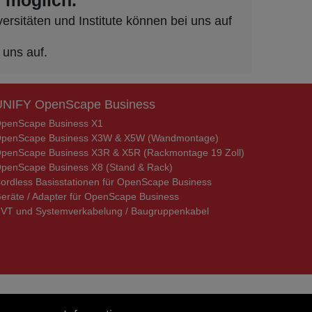
 möglich.
rsitäten und Institute können bei uns auf
 uns auf.
UNIFY OpenScape Business
penScape Business X1
penScape Business X3W & X5W (Wandmontage)
penScape Business X3R & X5R (Rackmontage 19 Zoll)
penScape Business X8 (Stand & Rack)
ordless Basisstationen für OpenScape Business
eräte / Adapter für OpenScape Business
VT und Systemverkabelung / Baugruppenkabel