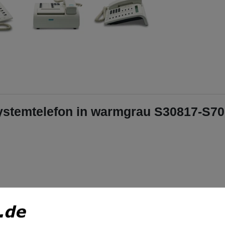
Systemtelefon in warmgrau S30817-S
emtelefon für Hicom und HiPath Telefonanlagen.