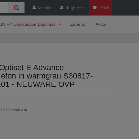
Anmelden
Registrieren
0,00 €
UNIFY OpenScape Business
Zubehör
Aktion
Optiset E Advance
lefon in warmgrau S30817-
101 - NEUWARE OVP
30817-S7005-A101