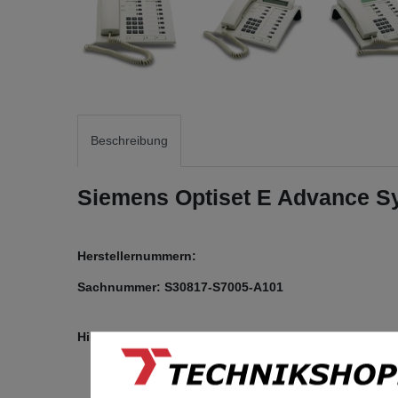
Beschreibung
Siemens Optiset E Advance 
Herstellernummern:
Sachnummer: S30817-S7005-A101
Hinweis: Es handelt sich um ein Siemens UP0/E Syst