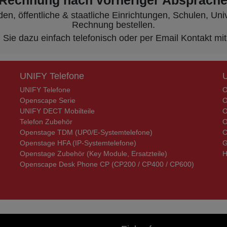
 Rechnung nach vorheriger Absprache
, öffentliche & staatliche Einrichtungen, Schulen, Unive
Rechnung bestellen.
ie dazu einfach telefonisch oder per Email Kontakt mit
UNIFY Telefone
UNIFY Telefone
O
Openscape Serie
O
UNIFY DECT Mobilteile
O
Telefon Zubehör
O
Openstage TDM (UP0/E-Systemtelefone)
C
Openstage HFA (IP-Systemtelefone)
G
Openstage Zubehör (Key Module, Ersatzteile)
H
Openscape Desk Phone CP (CP200 / CP400 / CP600)