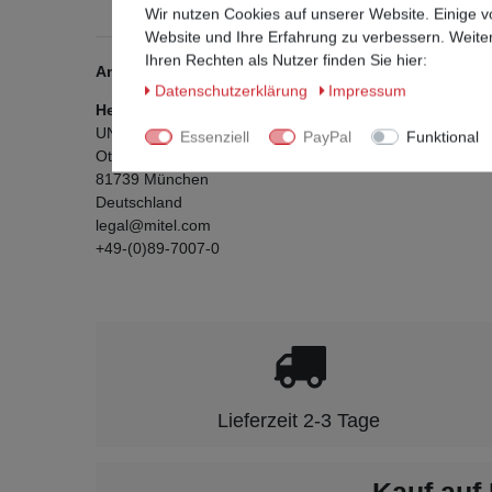
Wir nutzen Cookies auf unserer Website. Einige v
Website und Ihre Erfahrung zu verbessern. Weit
Ihren Rechten als Nutzer finden Sie hier:
Angaben zur Produktsicherheit
Daten­schutz­erklärung
Impressum
Hersteller:
UNIFY Software and Solutions GmbH & Co.KG
Essenziell
PayPal
Funktional
Otto-Hahn-Ring
6
81739
München
Deutschland
legal@mitel.com
+49-(0)89-7007-0
Lieferzeit 2-3 Tage