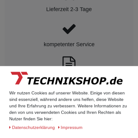
Lieferzeit 2-3 Tage
kompetenter Service
Rechnungskauf auf Anfrage möglich
Wir nutzen Cookies auf unserer Website. Einige von diesen
Kauf auf Rechnung nach
sind essenziell, während andere uns helfen, diese Website
und Ihre Erfahrung zu verbessern. Weitere Informationen zu
vorheriger Absprache möglich.
den von uns verwendeten Cookies und Ihren Rechten als
Behörden, Banken, Firmen, Bestandskunden,
Nutzer finden Sie hier:
öffentliche & staatliche Einrichtungen, Schulen,
Daten­schutz­erklärung
Impressum
Universitäten und Institute können bei uns auf
Rechnung bestellen.