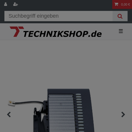
0,00 €
☰