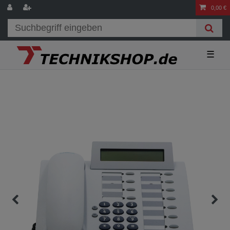
0,00 €
☰