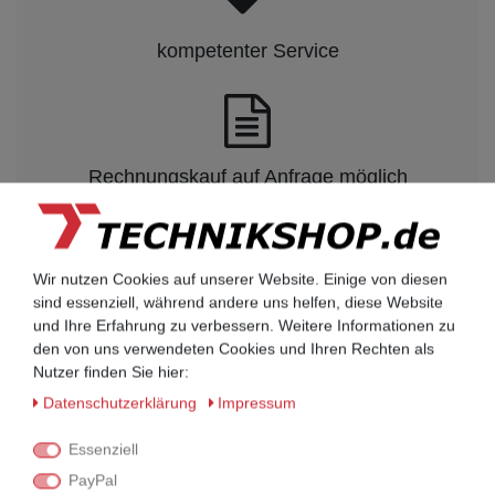
kompetenter Service
Rechnungskauf auf Anfrage möglich
Kauf auf Rechnung nach
vorheriger Absprache möglich.
Wir nutzen Cookies auf unserer Website. Einige von diesen
sind essenziell, während andere uns helfen, diese Website
Behörden, Banken, Firmen, Bestandskunden,
und Ihre Erfahrung zu verbessern. Weitere Informationen zu
öffentliche & staatliche Einrichtungen, Schulen,
den von uns verwendeten Cookies und Ihren Rechten als
Universitäten und Institute können bei uns auf
Nutzer finden Sie hier:
Rechnung bestellen.
Nehmen Sie dazu einfach telefonisch oder per
Daten­schutz­erklärung
Impressum
Email Kontakt mit uns auf.
Essenziell
PayPal