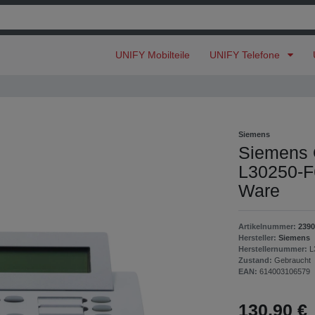
UNIFY Mobilteile
UNIFY Telefone
Siemens
Siemens O
L30250-F6
Ware
Artikelnummer:
2390
Hersteller:
Siemens
Herstellernummer:
L
Zustand:
Gebraucht
EAN:
614003106579
130,90 €