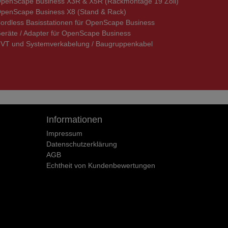
penScape Business X3R & X5R (Rackmontage 19 Zoll)
penScape Business X8 (Stand & Rack)
ordless Basisstationen für OpenScape Business
eräte / Adapter für OpenScape Business
VT und Systemverkabelung / Baugruppenkabel
Informationen
Impressum
Daten­schutz­erklärung
AGB
Echtheit von Kundenbewertungen