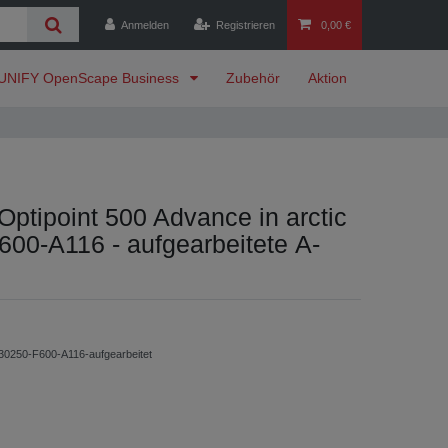
Anmelden
Registrieren
0,00 €
UNIFY OpenScape Business
Zubehör
Aktion
ptipoint 500 Advance in arctic
00-A116 - aufgearbeitete A-
30250-F600-A116-aufgearbeitet