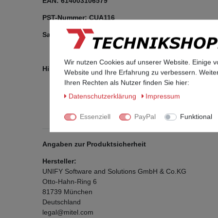
EAN: 614003106579
PST-Nummer: CUA116
Sachnummer: S30817-S7104-A101
Wir nutzen Cookies auf unserer Website. Einige v
Hinweis: Es handelt sich um ein Siemens UP0/E Syst
Website und Ihre Erfahrung zu verbessern. Weit
Ihren Rechten als Nutzer finden Sie hier:
Daten­schutz­erklärung
Impressum
Essenziell
PayPal
Funktional
Angaben zur Produktsicherheit
Hersteller:
UNIFY Software and Solutions GmbH & Co.KG
Otto-Hahn-Ring
6
81739
München
Deutschland
legal@mitel.com