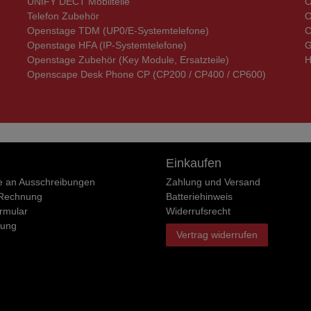
UNIFY DECT Mobilteile
O
Telefon Zubehör
O
Openstage TDM (UP0/E-Systemtelefone)
C
Openstage HFA (IP-Systemtelefone)
G
Openstage Zubehör (Key Module, Ersatzteile)
H
Openscape Desk Phone CP (CP200 / CP400 / CP600)
Einkaufen
e an Ausschreibungen
Zahlung und Versand
 Rechnung
Batteriehinweis
rmular
Widerrufs­recht
rung
Vertrag widerrufen