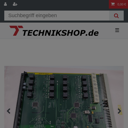
0,00 €
☰