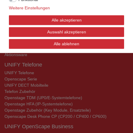
UNIFY Mobilteile
Weitere Einstellungen
Telefonkabel / Zubehör
Alle akzeptieren
Telefonkabel / Zubehör
Auswahl akzeptieren
Alle ablehnen
Aktionsware
Aktionsware
UNIFY Telefone
UNIFY Telefone
Openscape Serie
UNIFY DECT Mobilteile
Telefon Zubehör
Openstage TDM (UP0/E-Systemtelefone)
Openstage HFA (IP-Systemtelefone)
Openstage Zubehör (Key Module, Ersatzteile)
Openscape Desk Phone CP (CP200 / CP400 / CP600)
UNIFY OpenScape Business