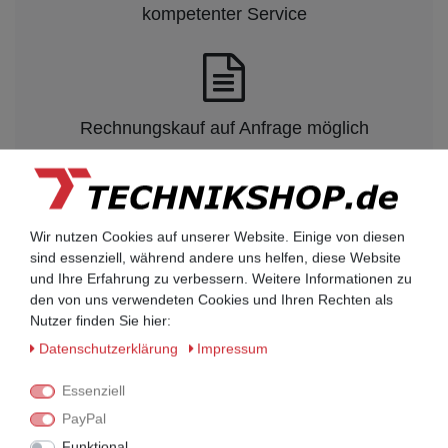
kompetenter Service
Rechnungskauf auf Anfrage möglich
Kauf auf Rechnung nach
vorheriger Absprache möglich.
Wir nutzen Cookies auf unserer Website. Einige von diesen
Behörden, Banken, Firmen, Bestandskunden,
sind essenziell, während andere uns helfen, diese Website
öffentliche & staatliche Einrichtungen, Schulen,
und Ihre Erfahrung zu verbessern. Weitere Informationen zu
Universitäten und Institute können bei uns auf
den von uns verwendeten Cookies und Ihren Rechten als
Rechnung bestellen.
Nutzer finden Sie hier:
Nehmen Sie dazu einfach telefonisch oder per
Daten­schutz­erklärung
Impressum
Email Kontakt mit uns auf.
Essenziell
PayPal
UNIFY Mobilteile
Funktional