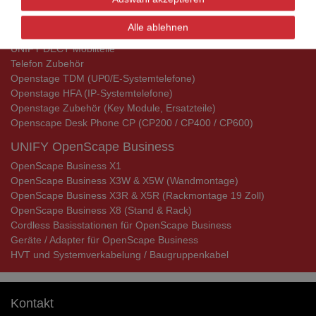
UNIFY Telefone
Alle ablehnen
Openscape Serie
UNIFY DECT Mobilteile
Telefon Zubehör
Openstage TDM (UP0/E-Systemtelefone)
Openstage HFA (IP-Systemtelefone)
Openstage Zubehör (Key Module, Ersatzteile)
Openscape Desk Phone CP (CP200 / CP400 / CP600)
UNIFY OpenScape Business
OpenScape Business X1
OpenScape Business X3W & X5W (Wandmontage)
OpenScape Business X3R & X5R (Rackmontage 19 Zoll)
OpenScape Business X8 (Stand & Rack)
Cordless Basisstationen für OpenScape Business
Geräte / Adapter für OpenScape Business
HVT und Systemverkabelung / Baugruppenkabel
Kontakt