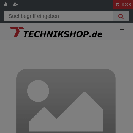
0,00 €
☰