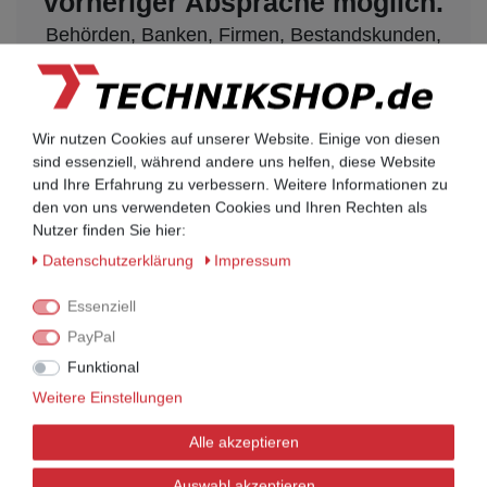
vorheriger Absprache möglich.
Behörden, Banken, Firmen, Bestandskunden,
öffentliche & staatliche Einrichtungen, Schulen,
Universitäten und Institute können bei uns auf
Rechnung bestellen.
Nehmen Sie dazu einfach telefonisch oder per
Wir nutzen Cookies auf unserer Website. Einige von diesen
Email Kontakt mit uns auf.
sind essenziell, während andere uns helfen, diese Website
und Ihre Erfahrung zu verbessern. Weitere Informationen zu
den von uns verwendeten Cookies und Ihren Rechten als
UNIFY Mobilteile
Nutzer finden Sie hier:
UNIFY Mobilteile
Daten­schutz­erklärung
Impressum
Essenziell
Telefonkabel / Zubehör
PayPal
Telefonkabel / Zubehör
Funktional
Weitere Einstellungen
Aktionsware
Alle akzeptieren
Aktionsware
UNIFY Telefone
Auswahl akzeptieren