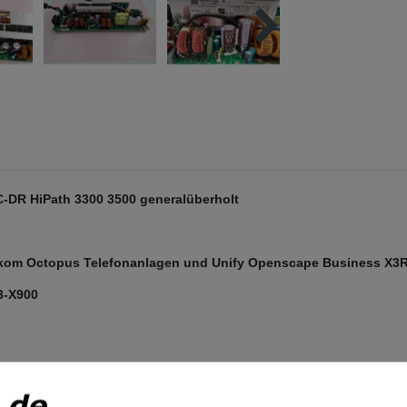
DR HiPath 3300 3500 generalüberholt
lekom Octopus Telefonanlagen und Unify Openscape Business X3R
3-X900