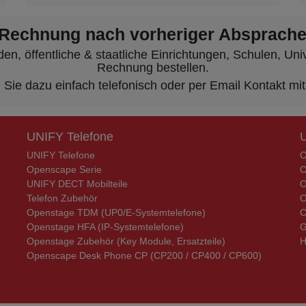
 Rechnung nach vorheriger Absprache
, öffentliche & staatliche Einrichtungen, Schulen, Unive
Rechnung bestellen.
ie dazu einfach telefonisch oder per Email Kontakt mit
UNIFY Telefone
UNIFY Telefone
O
Openscape Serie
O
UNIFY DECT Mobilteile
O
Telefon Zubehör
O
Openstage TDM (UP0/E-Systemtelefone)
C
Openstage HFA (IP-Systemtelefone)
G
Openstage Zubehör (Key Module, Ersatzteile)
H
Openscape Desk Phone CP (CP200 / CP400 / CP600)