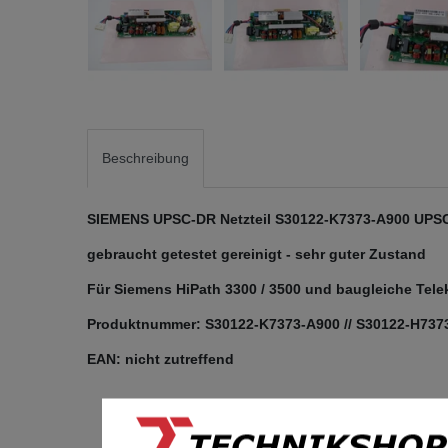
Beschreibung
SIEMENS UPSC-DR Netzteil S30122-K7373-A900 UPSC-
gebraucht getestet gereinigt - sehr guter Zustand
Für Siemens HiPath 3300 / 3500 und baugleiche Te
Produktnummer: S30122-K7373-A900 // S30122-H737
EAN: nicht zutreffend