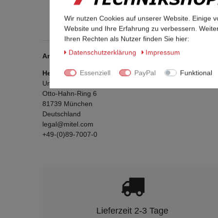
Wir nutzen Cookies auf unserer Website. Einige v
Website und Ihre Erfahrung zu verbessern. Weit
Ihren Rechten als Nutzer finden Sie hier:
Daten­schutz­erklärung
Impressum
Angaben zur Produktsicherheit
Essenziell
PayPal
Funktional
Hersteller:
Unify Software and Solutions GmbH & Co. KG
Otto-Hahn-Ring
6
81739
München
Deutschland
legal@mitel.com
+49-(0)89-7007-0
Lieferzeit 2-3 Tage