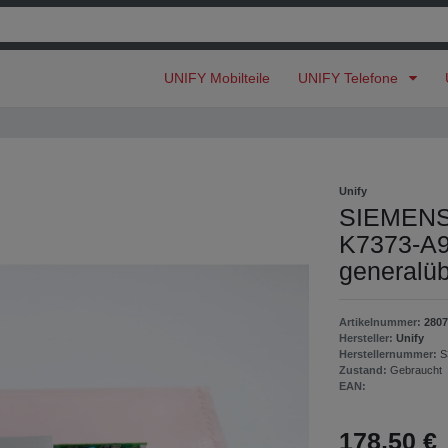
UNIFY Mobilteile
UNIFY Telefone
Unify
SIEMENS 
K7373-A9
generalüb
Artikelnummer:
2807
Hersteller:
Unify
Herstellernummer:
S
Zustand:
Gebraucht
EAN:
178,50 €