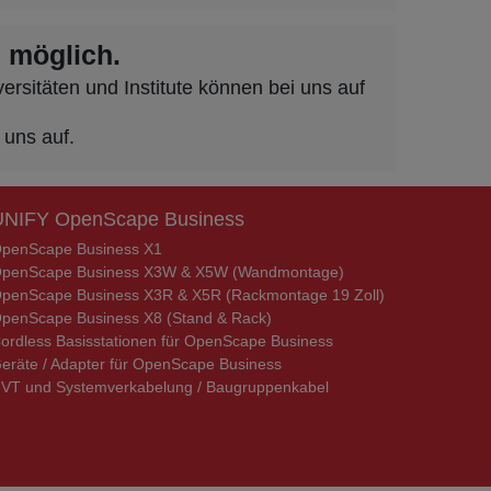
 möglich.
rsitäten und Institute können bei uns auf
 uns auf.
UNIFY OpenScape Business
penScape Business X1
penScape Business X3W & X5W (Wandmontage)
penScape Business X3R & X5R (Rackmontage 19 Zoll)
penScape Business X8 (Stand & Rack)
ordless Basisstationen für OpenScape Business
eräte / Adapter für OpenScape Business
VT und Systemverkabelung / Baugruppenkabel