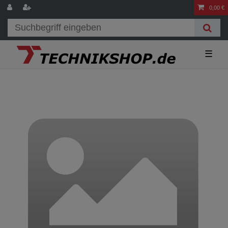
0,00 €
☰