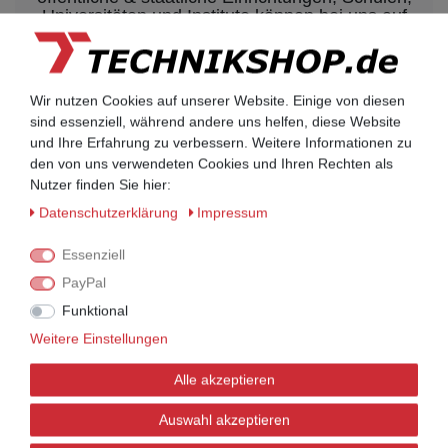
Universitäten und Institute können bei uns auf
Rechnung bestellen.
Nehmen Sie dazu einfach telefonisch oder per
Email Kontakt mit uns auf.
Wir nutzen Cookies auf unserer Website. Einige von diesen
sind essenziell, während andere uns helfen, diese Website
und Ihre Erfahrung zu verbessern. Weitere Informationen zu
UNIFY Mobilteile
den von uns verwendeten Cookies und Ihren Rechten als
UNIFY Mobilteile
Nutzer finden Sie hier:
Daten­schutz­erklärung
Impressum
Telefonkabel / Zubehör
Essenziell
Telefonkabel / Zubehör
PayPal
Funktional
Aktionsware
Weitere Einstellungen
Aktionsware
Alle akzeptieren
UNIFY Telefone
Auswahl akzeptieren
UNIFY Telefone
Openscape Serie