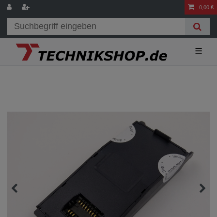
0,00 €
☰