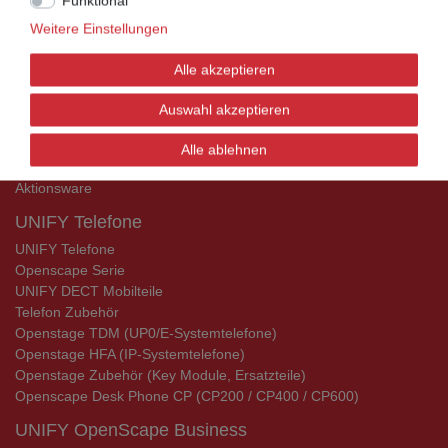
Funktional
UNIFY Mobilteile
Weitere Einstellungen
Alle akzeptieren
Telefonkabel / Zubehör
Telefonkabel / Zubehör
Auswahl akzeptieren
Alle ablehnen
Aktionsware
Aktionsware
UNIFY Telefone
UNIFY Telefone
Openscape Serie
UNIFY DECT Mobilteile
Telefon Zubehör
Openstage TDM (UP0/E-Systemtelefone)
Openstage HFA (IP-Systemtelefone)
Openstage Zubehör (Key Module, Ersatzteile)
Openscape Desk Phone CP (CP200 / CP400 / CP600)
UNIFY OpenScape Business