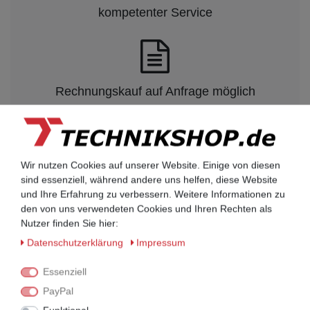
kompetenter Service
Rechnungskauf auf Anfrage möglich
Kauf auf Rechnung nach
vorheriger Absprache möglich.
Wir nutzen Cookies auf unserer Website. Einige von diesen
Behörden, Banken, Firmen, Bestandskunden,
sind essenziell, während andere uns helfen, diese Website
öffentliche & staatliche Einrichtungen, Schulen,
und Ihre Erfahrung zu verbessern. Weitere Informationen zu
Universitäten und Institute können bei uns auf
den von uns verwendeten Cookies und Ihren Rechten als
Rechnung bestellen.
Nutzer finden Sie hier:
Nehmen Sie dazu einfach telefonisch oder per
Daten­schutz­erklärung
Impressum
Email Kontakt mit uns auf.
Essenziell
PayPal
UNIFY Mobilteile